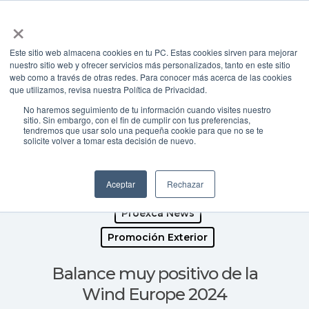
×
Este sitio web almacena cookies en tu PC. Estas cookies sirven para mejorar
nuestro sitio web y ofrecer servicios más personalizados, tanto en este sitio
web como a través de otras redes. Para conocer más acerca de las cookies
Presione enter para buscar o ESC para cerrar
que utilizamos, revisa nuestra Política de Privacidad.
Atracción de inversiones
No haremos seguimiento de tu información cuando visites nuestro
Eólica offshore
sitio. Sin embargo, con el fin de cumplir con tus preferencias,
tendremos que usar solo una pequeña cookie para que no se te
solicite volver a tomar esta decisión de nuevo.
Internacionalización
Invertir en Canarias
Aceptar
Rechazar
Noticias Proexca
PROEXCA
Proexca News
Promoción Exterior
Balance muy positivo de la
Wind Europe 2024