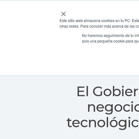
×
Este sitio web almacena cookies en tu PC. Esta
otras redes. Para conocer más acerca de las coo
No haremos seguimiento de tu info
solo una pequeña cookie para que 
América Latina
América Latina y Caribe
El Gobie
negocio
tecnológic