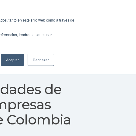
os
Comunicación
Español
dos, tanto en este sitio web como a través de
preferencias, tendremos que usar
lización
Invertir en Canarias
PROEXCA
Aceptar
Rechazar
idades de
empresas
de Colombia