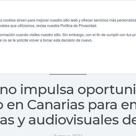
Inicio
Proexca
Servicios
Recurs
s cookies sirven para mejorar nuestro sitio web y ofrecer servicios más personaliza
kies que utilizamos, revisa nuestra Política de Privacidad.
rmación cuando visites nuestro sitio. Sin embargo, con el fin de cumplir con tus 
no se te solicite volver a tomar esta decisión de nuevo.
Atracción de inversiones
Audiovisual
Internaciona
Proexca News
rno impulsa oportun
 en Canarias para 
as y audiovisuales 