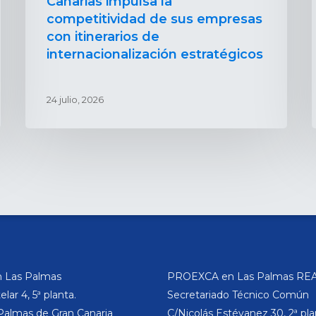
Canarias impulsa la
competitividad de sus empresas
con itinerarios de
internacionalización estratégicos
24 julio, 2026
 Las Palmas
PROEXCA en Las Palmas REA
lar 4, 5ª planta.
Secretariado Técnico Común
Palmas de Gran Canaria
C/Nicolás Estévanez 30, 2ª pla