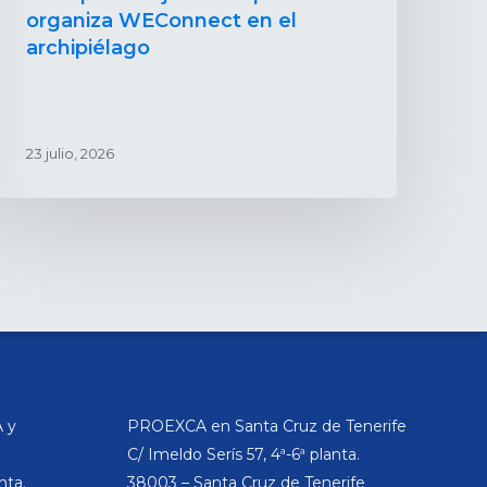
organiza WEConnect en el
archipiélago
23 julio, 2026
 y
PROEXCA en Santa Cruz de Tenerife
C/ Imeldo Serís 57, 4ª-6ª planta.
nta.
38003 – Santa Cruz de Tenerife