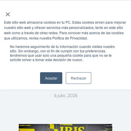
×
Este sitio web almacena cookies en tu PC. Estas cookies sirven para mejorar
nuestro sitio web y ofrecer servicios más personalizados, tanto en este sitio
web como a través de otras redes. Para conocer más acerca de las cookies
Presione enter para buscar o ESC para cerrar
que utilizamos, revisa nuestra Política de Privacidad.
Noticias Proexca
PROEXCA
No haremos seguimiento de tu información cuando visites nuestro
videojuegos
sitio. Sin embargo, con el fin de cumplir con tus preferencias,
tendremos que usar solo una pequeña cookie para que no se te
solicite volver a tomar esta decisión de nuevo.
La canaria Broken Bird
Games premiada en los Iris
Aceptar
Rechazar
Games de Málaga
6 julio, 2026