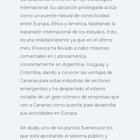
internacional. Su ubicación privilegiada actúa
INICIO
como un puente natural de conectividad
PROEXCA
Login
entre Europa, África y América, facilitando la
expansión internacional de los estudios. Esto
Registro
SERVICIOS
Quiénes Somos
es una realidad latente ya que en el último
Misión y Objetivos
mes, Proexca ha llevado a cabo misiones
RECURSOS
Promoción exterior
comerciales en Latinoamérica,
Organigrama
Canarias Aporta
Formación de Talent
COMUNICACI
Buscador de recurso
concretamente en Argentina, Uruguay y
Memorias de Gestión
Colombia, dando a conocer las ventajas de
Aporta Pymes Isla
Cursos y Seminario
Invertir en Canarias
ESPAÑOL
Noticias
Canarias para estas industrias de sectores
Capitalinas
Red Exterior
Becas en negocios
Business Ambassa
Programas Destacad
emergentes y ha despertado el interés
Agenda
Aporta PRE Islas
internacionales –
Program
Información y
notable de un gran número de empresas que
Brand Center
Capitalinas
Formación práctic
Africa Business Co
asesoramiento UE
ven a Canarias como puente para desarrollar
Portal de Transparen
Canarias KnowHo
Becas Negocios
sus actividades en Europa.
Canarias Latam Te
MAC Interreg
Internacionales
Canal de denuncias
Canarias: Islas de
Sin duda, uno de los puntos fuertes por los
REA
que está apostando el sistema público y
Contacto
e-Canarias Digital