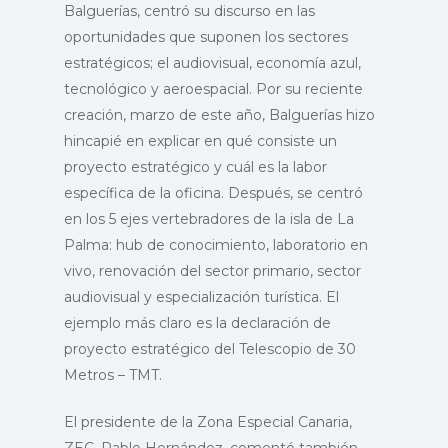
PROEXCA
Balguerías, centró su discurso en las
Registro
oportunidades que suponen los sectores
SERVICIOS
Quiénes Somos
estratégicos; el audiovisual, economía azul,
Misión y Objetivos
RECURSOS
Promoción exterior
tecnológico y aeroespacial. Por su reciente
creación, marzo de este año, Balguerías hizo
Organigrama
Canarias Aporta
Formación de Talent
COMUNICACI
Buscador de recurso
hincapié en explicar en qué consiste un
Memorias de Gestión
Aporta Pymes Isla
Cursos y Seminario
Invertir en Canarias
proyecto estratégico y cuál es la labor
ESPAÑOL
Noticias
Capitalinas
específica de la oficina. Después, se centró
Red Exterior
Becas en negocios
Business Ambassa
Programas Destacad
Agenda
en los 5 ejes vertebradores de la isla de La
Aporta PRE Islas
internacionales –
Program
Información y
Palma: hub de conocimiento, laboratorio en
Brand Center
Capitalinas
Formación práctic
Africa Business Co
asesoramiento UE
vivo, renovación del sector primario, sector
Portal de Transparen
Canarias KnowHo
Becas Negocios
audiovisual y especialización turística. El
Canarias Latam Te
MAC Interreg
Internacionales
ejemplo más claro es la declaración de
Canal de denuncias
Canarias: Islas de
REA
proyecto estratégico del Telescopio de 30
Contacto
e-Canarias Digital
Metros – TMT.
Trabaja con nosotros
Asistencias técnica
El presidente de la Zona Especial Canaria,