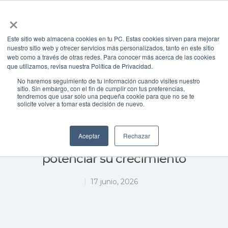
×
Este sitio web almacena cookies en tu PC. Estas cookies sirven para mejorar
nuestro sitio web y ofrecer servicios más personalizados, tanto en este sitio
web como a través de otras redes. Para conocer más acerca de las cookies
Presione enter para buscar o ESC para cerrar
que utilizamos, revisa nuestra Política de Privacidad.
Economía
Noticias Proexca
No haremos seguimiento de tu información cuando visites nuestro
Proexca News
sitio. Sin embargo, con el fin de cumplir con tus preferencias,
tendremos que usar solo una pequeña cookie para que no se te
solicite volver a tomar esta decisión de nuevo.
La Palma congrega a los
agentes del desarrollo
Aceptar
Rechazar
económico de las islas para
potenciar su crecimiento
17 junio, 2026