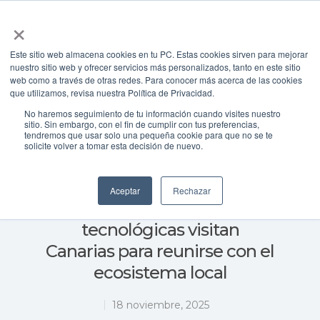
×
Este sitio web almacena cookies en tu PC. Estas cookies sirven para mejorar
nuestro sitio web y ofrecer servicios más personalizados, tanto en este sitio
web como a través de otras redes. Para conocer más acerca de las cookies
Presione enter para buscar o ESC para cerrar
que utilizamos, revisa nuestra Política de Privacidad.
América Latina
No haremos seguimiento de tu información cuando visites nuestro
América Latina y Caribe
sitio. Sin embargo, con el fin de cumplir con tus preferencias,
tendremos que usar solo una pequeña cookie para que no se te
solicite volver a tomar esta decisión de nuevo.
Atracción de inversiones
Internacionalización
Tecnologia
Aceptar
Rechazar
Una decena de empresas
tecnológicas visitan
Canarias para reunirse con el
ecosistema local
18 noviembre, 2025