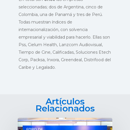
seleccionadas; dos de Argentina, cinco de
Colombia, una de Panamá y tres de Perú.
Todas muestran índices de
internacionalización, con solvencia
empresarial y viabilidad para hacerlo. Ellas son
Pss, Cielum Health, Lanzcom Audiovisual,
Tiempo de Cine, Calificadas, Soluciones Etech
Corp, Packsa, Inxora, Greendeal, Distrifood del
Caribe y Legalado.
INICIO
PROEXCA
Login
Artículos
Relacionados
Registro
SERVICIOS
Quiénes Somos
Misión y Objetivos
RECURSOS
Promoción exterior